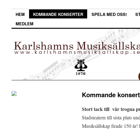
HEM
KOMMANDE KONSERTER
SPELA MED OSS!
S
MEDLEM
Kommande konsert
Stort tack till vår trogna p
Stadsteatern till sista plats 
Musiksällskap firade 150 år! De